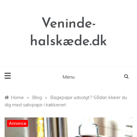
Skip
to
content
Veninde-
halskæde.dk
Menu
Home
»
Blog
»
Bagepapir udsolgt? Sådan klarer du
dig med sølvpapir i køkkenet
Annonce