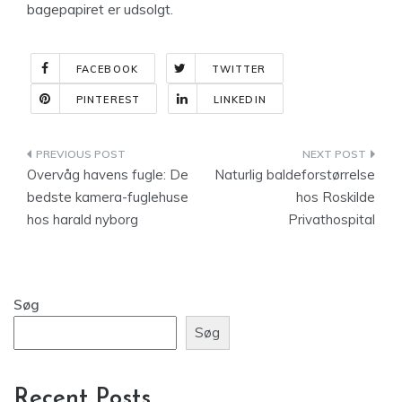
bagepapiret er udsolgt.
FACEBOOK
TWITTER
PINTEREST
LINKEDIN
Indlægsnavigation
Overvåg havens fugle: De
Naturlig baldeforstørrelse
bedste kamera-fuglehuse
hos Roskilde
hos harald nyborg
Privathospital
Søg
Søg
Recent Posts