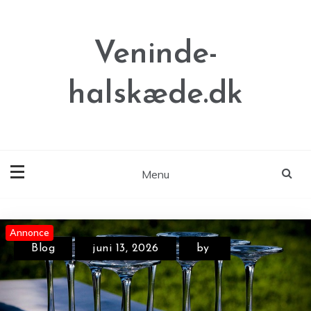
Skip
to
content
Veninde-
halskæde.dk
Menu
Annonce
Annonce
Annonce
Blog
juni 13, 2026
by