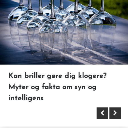
Guide: Skift eller opgrader din
Kan briller gøre dig klogere?
yousee tv-pakke nemt og
Myter og fakta om syn og
Fra kedelig passage til
hurtigt
intelligens
designperle: Tilbygning med
glasbro i horsens